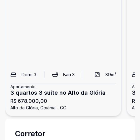
Dorm
3
Ban
3
89
m²
Apartamento
Apa
3 quartos 3 suite no Alto da Glória
3 q
R$ 678.000,00
R$
Alto da Glória, Goiânia - GO
Alto
Corretor