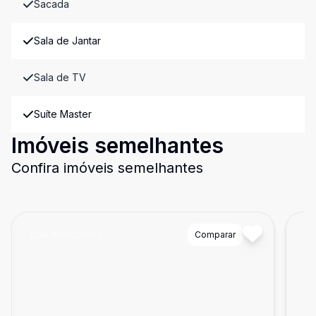
Sacada
Sala de Jantar
Sala de TV
Suíte Master
Imóveis semelhantes
Confira imóveis semelhantes
Cód:
NOV239147
Comparar
Có