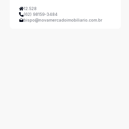
12.528
(62) 98159-3484
bispo@novamercadoimobiliario.com.br