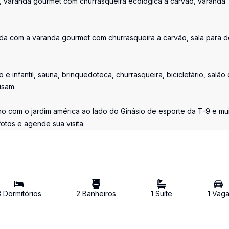
te, varanda gourmet com churrasqueira ecológica a carvão, varanda
da com a varanda gourmet com churrasqueira a carvão, sala para d
 infantil, sauna, brinquedoteca, churrasqueira, bicicletário, salão
isam.
eno com o jardim américa ao lado do Ginásio de esporte da T-9 e mu
otos e agende sua visita.
3
Dormitório
s
2
Banheiro
s
1
Suíte
1
Vag