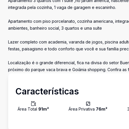
Apartamento 3 quartos com 1 suíte ,no jardim américa, nascen
integrada pela cozinha, 1 vaga de garagem e escaninho.
Apartamento com piso porcelanato, cozinha americana, integra
ambientes, banheiro social, 3 quartos e uma suíte
Lazer completo com academia, varanda de jogos, piscina adulto e
festas, paisagismo e todo conforto que você e sua família prec
Localização é o grande diferencial, fica na divisa do setor Bu
próximo do parque vaca brava e Goiânia shopping. Confira as f
Características
Área Total
91
m²
Área Privativa
76
m²