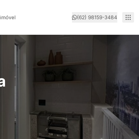
 imóvel
(62) 98159-3484
a