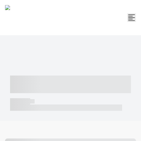
----- ----- -- ------ ---- ---- -- ----- -----
----- --- ------
----- -----
----- ----- -- ------ ---- ---- -- ----- ----- ----- --- ------