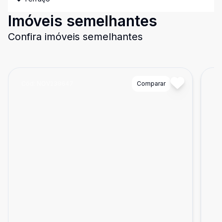
Imóveis semelhantes
Confira imóveis semelhantes
Cód:
NOV238647
Comparar
Có