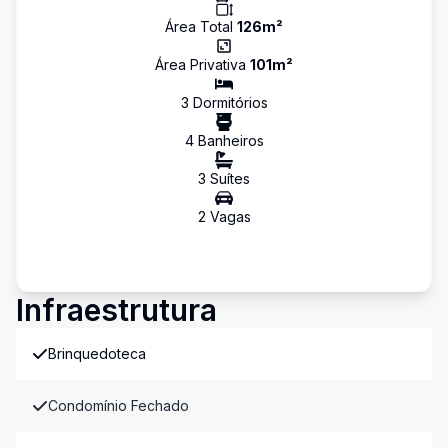
Área Total
126
m²
Área Privativa
101
m²
3
Dormitório
s
4
Banheiro
s
3
Suíte
s
2
Vaga
s
Infraestrutura
Brinquedoteca
Condomínio Fechado