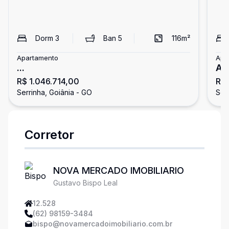
Dorm
3
Ban
5
116
m²
Apartamento
Apa
...
Ap
R$ 1.046.714,00
R$
Ba
Serrinha, Goiânia - GO
Ser
Corretor
NOVA MERCADO IMOBILIARIO
Gustavo Bispo Leal
12.528
(62) 98159-3484
bispo@novamercadoimobiliario.com.br