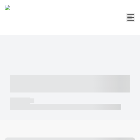
----- ----- -- ------ ---- ---- -- ----- -----
----- --- ------
----- -----
----- ----- -- ------ ---- ---- -- ----- ----- ----- --- ------