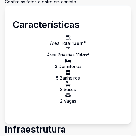
Confira as fotos e entre em contato.
Características
Área Total
138
m²
Área Privativa
114
m²
3
Dormitório
s
5
Banheiro
s
3
Suíte
s
2
Vaga
s
Infraestrutura