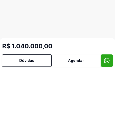
R$ 1.040.000,00
Mais informações
Dúvidas
Agendar
Água Quente
Área de Serviço
Copa Cozinha
Despensa