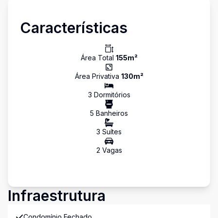
Características
Área Total
155
m²
Área Privativa
130
m²
3
Dormitório
s
5
Banheiro
s
3
Suíte
s
2
Vaga
s
Infraestrutura
Condomínio Fechado