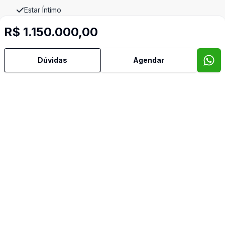
Estar Íntimo
R$ 1.150.000,00
Lavabo
Dúvidas
Agendar
Sacada
Sacada com Churrasqueira
Sala de Jantar
Sala de TV
Suíte Master
Vista Panorâmica
Imóveis semelhantes