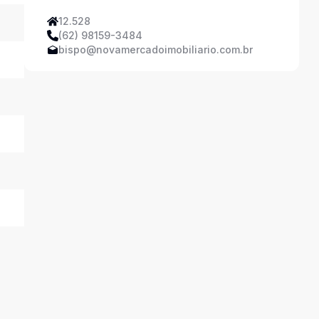
12.528
(62) 98159-3484
bispo@novamercadoimobiliario.com.br