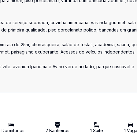
nto para morar, piso porcelanato, varanda com bancada Gourmet, cozi
ea de serviço separada, cozinha americana, varanda gourmet, sala
de primeira qualidade, piso porcelanato polido, bancadas em grani
com raia de 25m, churrasqueira, salão de festas, academia, sauna, q
urmet, paisagismo exuberante. Acessos de veículos independentes.
ville, avenida Ipanema e Av rio verde ao lado, parque cascavel e
2
Dormitório
s
2
Banheiro
s
1
Suíte
1
Vag