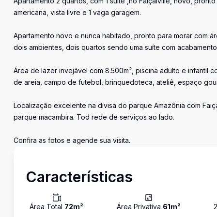
Apartamento 2 quartos, com 1 suíte ,no Faiçalville, novo, pro
americana, vista livre e 1 vaga garagem.
Apartamento novo e nunca habitado, pronto para morar com ár
dois ambientes, dois quartos sendo uma suíte com acabamento 
Área de lazer invejável com 8.500m², piscina adulto e infantil 
de areia, campo de futebol, brinquedoteca, ateliê, espaço go
Localização excelente na divisa do parque Amazônia com Faiçal
parque macambira. Tod rede de serviços ao lado.
Confira as fotos e agende sua visita.
Características
Área Total
72
m²
Área Privativa
61
m²