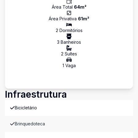
Área Total
64
m²
Área Privativa
61
m²
2
Dormitório
s
3
Banheiro
s
2
Suíte
s
1
Vaga
Infraestrutura
Bicicletário
Brinquedoteca