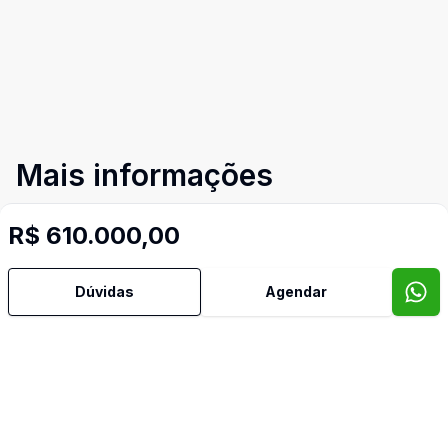
Mais informações
R$ 610.000,00
Água Quente
Área de Serviço
Dúvidas
Agendar
Churrasqueira
Copa Cozinha
Cozinha Americana