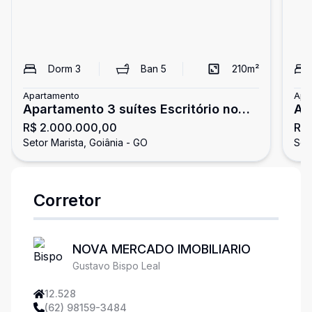
Dorm
3
Ban
5
210
m²
Apartamento
Apa
Apartamento 3 suítes Escritório no
Ap
R$ 2.000.000,00
R$
Setor Marista
Setor Marista, Goiânia - GO
Set
Corretor
NOVA MERCADO IMOBILIARIO
Gustavo Bispo Leal
12.528
(62) 98159-3484