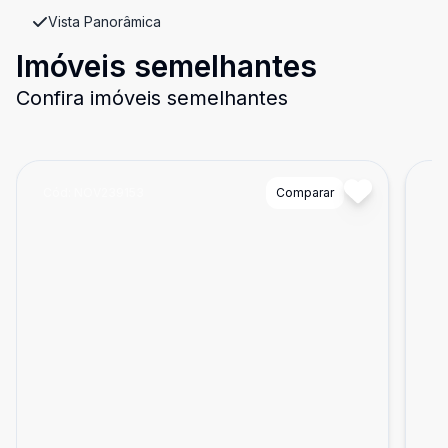
Vista Panorâmica
Imóveis semelhantes
Confira imóveis semelhantes
Cód:
NOV239153
Comparar
Có