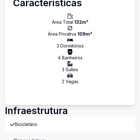
Características
Área Total
132
m²
Área Privativa
109
m²
3
Dormitório
s
4
Banheiro
s
3
Suíte
s
2
Vaga
s
Infraestrutura
Bicicletário