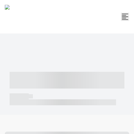
----- ----- -- ------ ---- ---- -- ----- -----
----- --- ------
----- -----
----- ----- -- ------ ---- ---- -- ----- ----- ----- --- ------