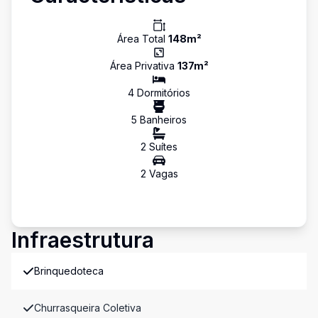
Área Total
148
m²
Área Privativa
137
m²
4
Dormitório
s
5
Banheiro
s
2
Suíte
s
2
Vaga
s
Infraestrutura
Brinquedoteca
Churrasqueira Coletiva