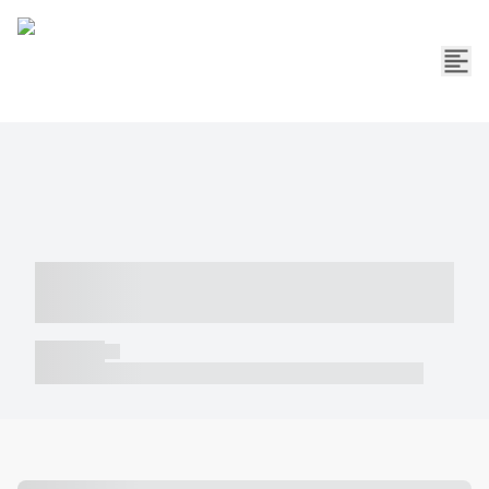
----- ----- -- ------ ---- ---- -- ----- -----
----- --- ------
----- -----
----- ----- -- ------ ---- ---- -- ----- ----- ----- --- ------