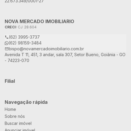
22.673.349/0001-27
NOVA MERCADO IMOBILIARIO
CRECI:
CJ: 28.604
(62) 3995-3737
(62) 98159-3484
bispo@novamercadoimobiliario.com.br
Avenida T 11, 451, 3 andar, sala 307, Setor Bueno, Goiânia - GO
- 74223-070
Filial
Navegação rápida
Home
Sobre nós
Buscar imóvel
Anunciar imóvel