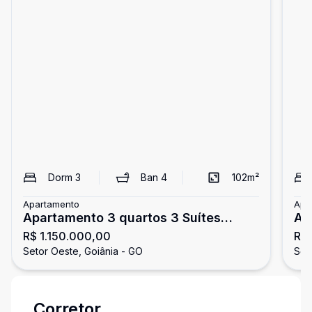
Dorm
3
Ban
4
102
m²
Apartamento
Apa
Apartamento 3 quartos 3 Suítes
Ap
R$ 1.150.000,00
R$ 
Bosque Buritis
Pr
Setor Oeste, Goiânia - GO
Set
Corretor