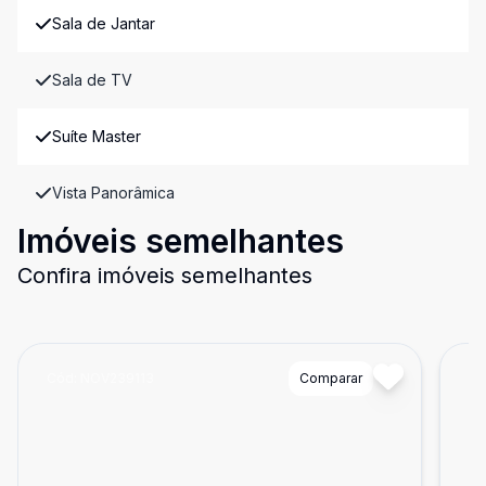
Sala de Jantar
Sala de TV
Suíte Master
Vista Panorâmica
Imóveis semelhantes
Confira imóveis semelhantes
Cód:
NOV239113
Comparar
Có