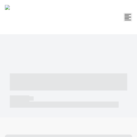
----- ----- -- ------ ---- ---- -- ----- -----
----- --- ------
----- -----
----- ----- -- ------ ---- ---- -- ----- ----- ----- --- ------