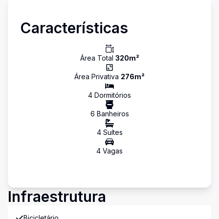
Características
Área Total
320
m²
Área Privativa
276
m²
4
Dormitório
s
6
Banheiro
s
4
Suíte
s
4
Vaga
s
Infraestrutura
Bicicletário