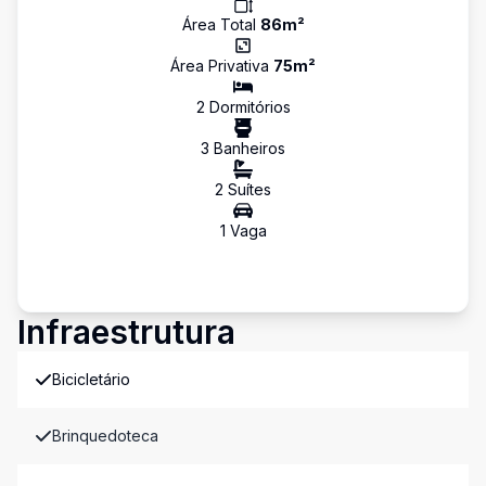
Área Total
86
m²
Área Privativa
75
m²
2
Dormitório
s
3
Banheiro
s
2
Suíte
s
1
Vaga
Infraestrutura
Bicicletário
Brinquedoteca