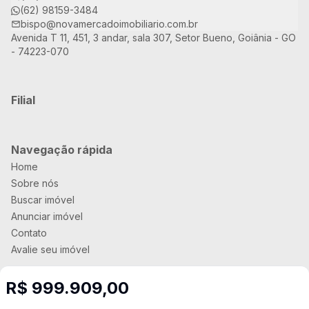
(62) 98159-3484
bispo@novamercadoimobiliario.com.br
Avenida T 11, 451, 3 andar, sala 307, Setor Bueno, Goiânia - GO
- 74223-070
Filial
Navegação rápida
Home
Sobre nós
Buscar imóvel
Anunciar imóvel
Contato
Avalie seu imóvel
R$ 999.909,00
Imobiliária Certificada: