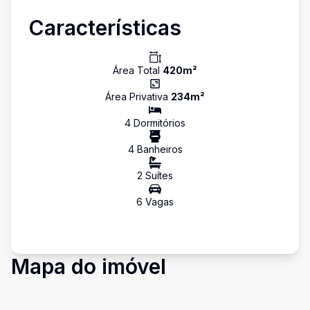
Características
Área Total
420
m²
Área Privativa
234
m²
4
Dormitório
s
4
Banheiro
s
2
Suíte
s
6
Vaga
s
Mapa do imóvel