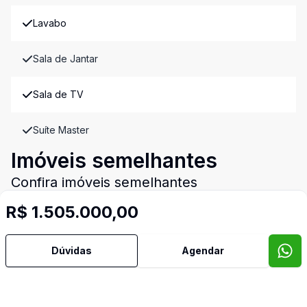
Lavabo
Sala de Jantar
Sala de TV
Suíte Master
Imóveis semelhantes
Confira imóveis semelhantes
R$ 1.505.000,00
Cód:
NOV237994
Comparar
Dúvidas
Agendar