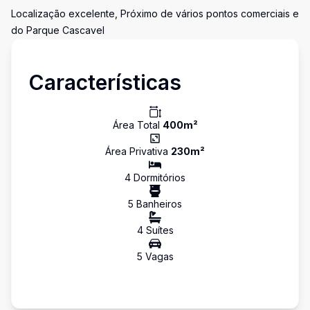
Localização excelente, Próximo de vários pontos comerciais e
do Parque Cascavel
Características
Área Total
400
m²
Área Privativa
230
m²
4
Dormitório
s
5
Banheiro
s
4
Suíte
s
5
Vaga
s