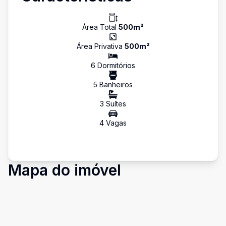
Área Total
500
m²
Área Privativa
500
m²
6
Dormitório
s
5
Banheiro
s
3
Suíte
s
4
Vaga
s
Mapa do imóvel