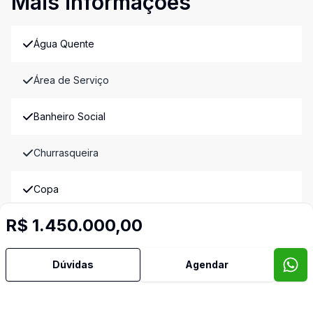
Mais informações
Água Quente
Área de Serviço
Banheiro Social
Churrasqueira
Copa
R$ 1.450.000,00
Cozinha Americana
Cozinha Planejada
Dúvidas
Agendar
Dependência de Empregada