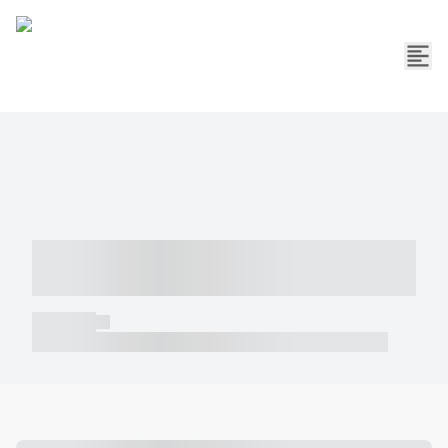
----- ----- -- ------ ---- ---- -- ----- -----
----- --- ------
----- -----
----- ----- -- ------ ---- ---- -- ----- ----- ----- --- ------