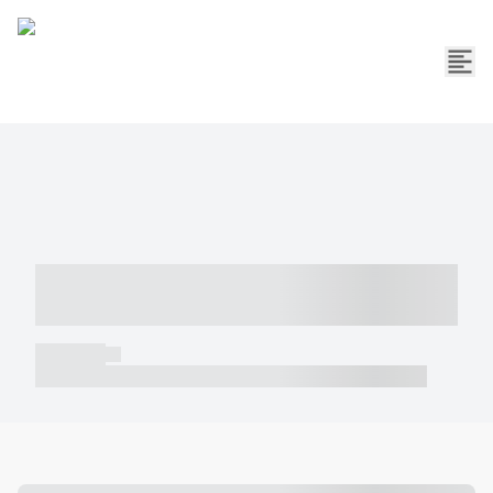
----- ----- -- ------ ---- ---- -- ----- -----
----- --- ------
----- -----
----- ----- -- ------ ---- ---- -- ----- ----- ----- --- ------