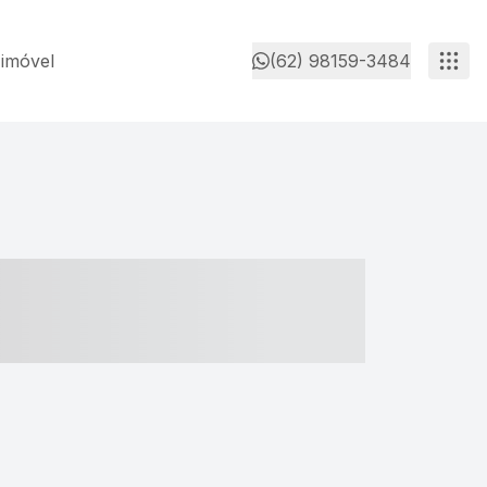
 imóvel
(62) 98159-3484
- ----- ----- --