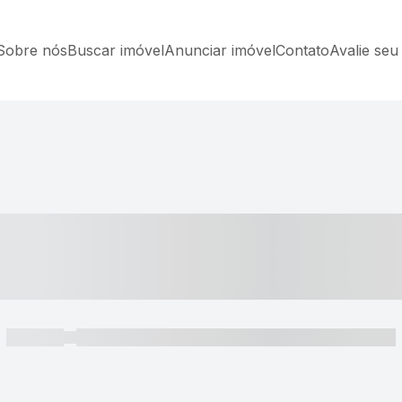
Sobre nós
Buscar imóvel
Anunciar imóvel
Contato
Avalie seu
----- ---- ---- -- ----
----- -----
----- ----- -- ------ ---- ---- -- ----- ----- ----- --- ------