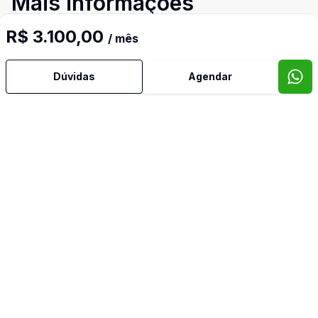
Mais informações
R$ 3.100,00
/ mês
Cerca Eletrificada
Dúvidas
Agendar
Copa
Cozinha
Imóveis semelhantes
Confira imóveis semelhantes
Cód:
NOV239117
Comparar