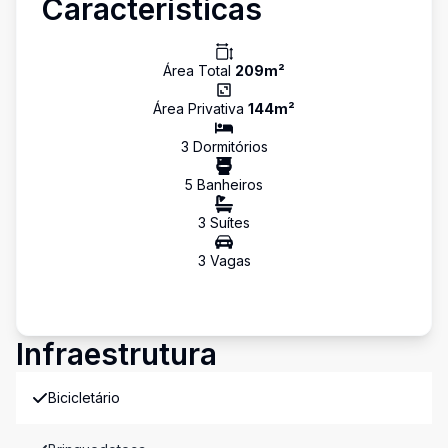
Características
Área Total
209
m²
Área Privativa
144
m²
3
Dormitório
s
5
Banheiro
s
3
Suíte
s
3
Vaga
s
Infraestrutura
Bicicletário