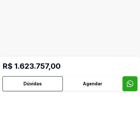
R$ 1.623.757,00
Mais informações
Dúvidas
Agendar
Água Quente
Área de Serviço
Copa