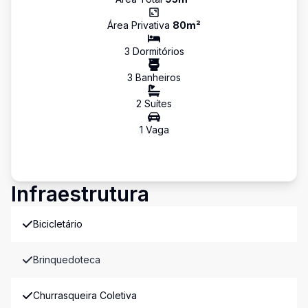
Área Privativa
80
m²
3
Dormitório
s
3
Banheiro
s
2
Suíte
s
1
Vaga
Infraestrutura
Bicicletário
Brinquedoteca
Churrasqueira Coletiva